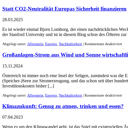
Statt CO2-Neutralität Europas Sicherheit finanzieren
28.03.2025
Es ist wieder einmal Bjorn Lomborg, der einen nachdrücklichen Weckr
der Stanford University und ist in diesem Blog schon des Öfteren zur
Abgelegt unter:
Allgemein
,
Energie
,
Nachhaltigkeit
|
Kommentare deaktiviert
Großanlagen-Strom aus Wind und Sonne wirtschaftl
15.11.2024
Österreich ist immer noch eine Insel der Seligen, zumindest was di
(Speicher-)Seen zur Stromerzeugung, und das schon seit über hundert J
Investitionskosten bisher [...]
Abgelegt unter:
Allgemein
,
Energie
,
Nachhaltigkeit
|
Kommentare deaktiviert
Klimazukunft: Genug zu atmen, trinken und essen?
07.04.2023
Wenn es um den Klimawandel geht, ist das Spiel mit existenziellen Än