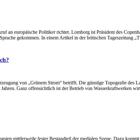
uf an europäische Politiker richtet. Lomborg ist Präsident des Copen
 Sprache gekommen. In einem Artikel in der britischen Tageszeitung „T
ich?
e Erzeugung von „Grünem Strom“ betrifft. Die günstige Topografie des 
ahren. Ganz offensichtlich ist der Betrieb von Wasserkraftwerken wirts
gsten mittlerweile fester Bestandteil der medialen Szene. Dazu kommt 