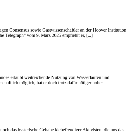
hagen Consensus sowie Gastwissenschaftler an der Hoover Institution
he Telegraph“ vom 9. März 2025 empfiehlt er, [...]
Landes erlaubt weitreichende Nutzung von Wasserläufen und
chaftlich möglich, hat er doch trotz dafür nötiger hoher
noch das hysterische Gehabe klebefreudiger Aktivisten, die uns das