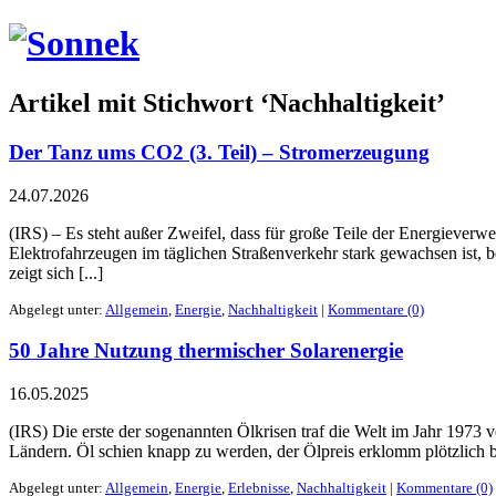
Artikel mit Stichwort ‘Nachhaltigkeit’
Der Tanz ums CO2 (3. Teil) – Stromerzeugung
24.07.2026
(IRS) – Es steht außer Zweifel, dass für große Teile der Energieverwe
Elektrofahrzeugen im täglichen Straßenverkehr stark gewachsen ist, 
zeigt sich [...]
Abgelegt unter:
Allgemein
,
Energie
,
Nachhaltigkeit
|
Kommentare (0)
50 Jahre Nutzung thermischer Solarenergie
16.05.2025
(IRS) Die erste der sogenannten Ölkrisen traf die Welt im Jahr 1973 
Ländern. Öl schien knapp zu werden, der Ölpreis erklomm plötzlich bis
Abgelegt unter:
Allgemein
,
Energie
,
Erlebnisse
,
Nachhaltigkeit
|
Kommentare (0)