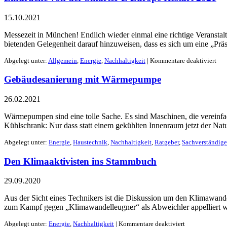
15.10.2021
Messezeit in München! Endlich wieder einmal eine richtige Veranstaltun
bietenden Gelegenheit darauf hinzuweisen, dass es sich um eine „Prä
Abgelegt unter:
Allgemein
,
Energie
,
Nachhaltigkeit
|
Kommentare deaktiviert
Gebäudesanierung mit Wärmepumpe
26.02.2021
Wärmepumpen sind eine tolle Sache. Es sind Maschinen, die vereinfa
Kühlschrank: Nur dass statt einem gekühlten Innenraum jetzt der Na
Abgelegt unter:
Energie
,
Haustechnik
,
Nachhaltigkeit
,
Ratgeber
,
Sachverständige
Den Klimaaktivisten ins Stammbuch
29.09.2020
Aus der Sicht eines Technikers ist die Diskussion um den Klimawandel 
zum Kampf gegen „Klimawandelleugner“ als Abweichler appelliert wird
Abgelegt unter:
Energie
,
Nachhaltigkeit
|
Kommentare deaktiviert