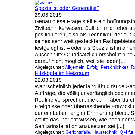
Spezialist oder Generalist?
29.03.2019
Genau diese Frage stellte ein hoffnungsfr
Ziviltechnikerwesen: Soll ich mich eher a
positionieren, also als Techniker, der au
seines sehr weit gesteckten Fachgebiet
festgelegt ist – oder als Spezialist in ei
Ausschnitt? Grundsätzlich erscheint eine 
darauf nicht möglich, weil sie jeder [...]
Abgelegt unter:
Allgemein
,
Erfolg
,
Persönlichkeit
,
R
Hitzköpfe im Heizraum
22.03.2019
Wahrscheinlich jeder langjährig tätige Sa
Aufträge, die völlig unverfänglich beginne
Routine versprechen, die dann aber durc
Ereignisse oder überraschende Entwickl
der ein Leben lang in Erinnerung bleibt. 
wollte das Gericht wissen, wie hoch der 
Sanitärinstallation anzusetzen sei [...]
Abgelegt unter:
Gerichtsfälle
,
Haustechnik
,
QM für