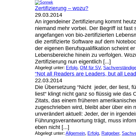
Zertifizierung – wozu?
29.03.2014
An irgendeiner Zertifizierung kommt heutz
niemand mehr vorbei. Der Begriff ist fast
angefangen von bio-zertifizierten Lebens
die zertifizierte Software auf dem Notebook
der eigenen Berufsqualifikation scheint e
Lebensbereiche hinein zu verfolgen. Wozu
Zertifizierung nun eigentlich [...]
Abgelegt unter:
Erfolg
,
QM für SV
,
Sachverständige
“Not all Readers are Leaders, but all Lea
22.03.2014
Die Übersetzung “Nicht jeder, der liest, füh
liest“ klingt nicht ganz so flüssig wie das
Zitats, das einem früheren amerikanische
zugeschrieben wird, bleibt aber über ein 
unverändert aktuell: Jeder, der in irgende
Führungsverantwortung trägt, muss inform
eben nicht [...]
Abgelegt unter:
Allgemein
,
Erfolg
,
Ratgeber
,
Sachve