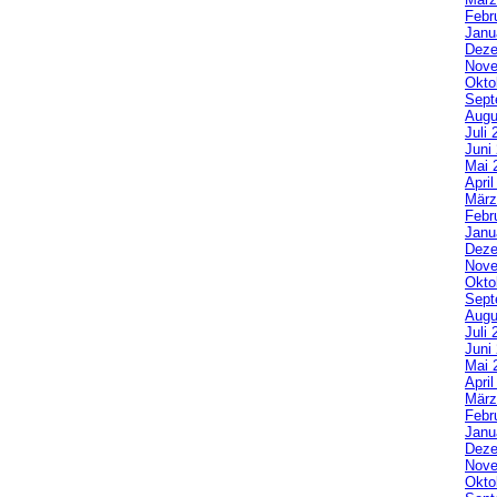
Febr
Janu
Deze
Nove
Okto
Sept
Augu
Juli 
Juni
Mai 
Apri
März
Febr
Janu
Deze
Nove
Okto
Sept
Augu
Juli 
Juni
Mai 
Apri
März
Febr
Janu
Deze
Nove
Okto