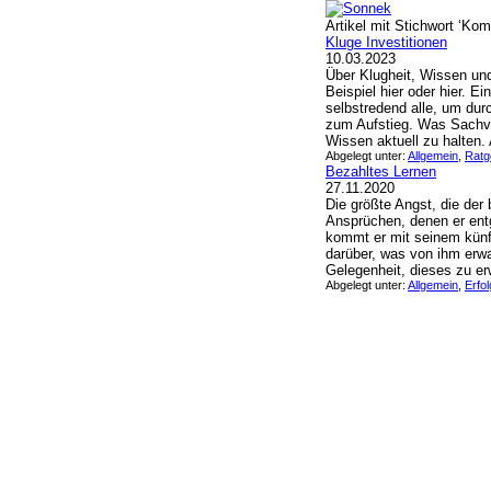
Artikel mit Stichwort ‘Ko
Kluge Investitionen
10.03.2023
Über Klugheit, Wissen un
Beispiel hier oder hier. 
selbstredend alle, um du
zum Aufstieg. Was Sachver
Wissen aktuell zu halten. A
Abgelegt unter:
Allgemein
,
Ratg
Bezahltes Lernen
27.11.2020
Die größte Angst, die der 
Ansprüchen, denen er ent
kommt er mit seinem künfti
darüber, was von ihm erw
Gelegenheit, dieses zu erw
Abgelegt unter:
Allgemein
,
Erfol