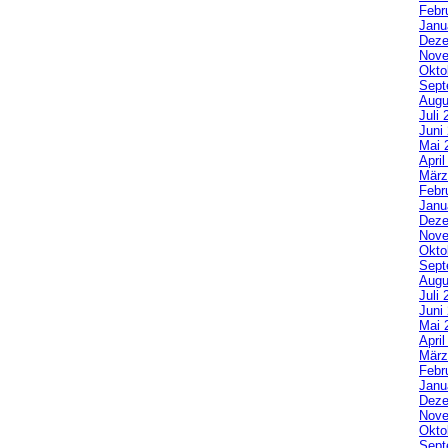
Febr
Janu
Deze
Nove
Okto
Sept
Augu
Juli 
Juni
Mai 
Apri
März
Febr
Janu
Deze
Nove
Okto
Sept
Augu
Juli 
Juni
Mai 
Apri
März
Febr
Janu
Deze
Nove
Okto
Sept