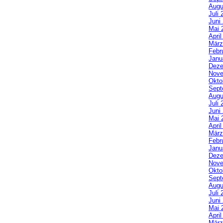
Augu
Juli 
Juni
Mai 
Apri
März
Febr
Janu
Deze
Nove
Okto
Sept
Augu
Juli 
Juni
Mai 
Apri
März
Febr
Janu
Deze
Nove
Okto
Sept
Augu
Juli 
Juni
Mai 
Apri
März