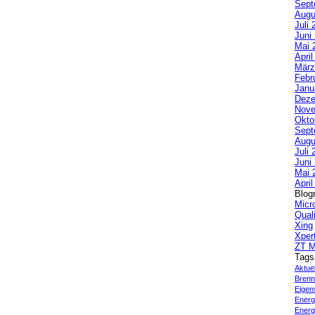
Sept
Augu
Juli 
Juni
Mai 
Apri
März
Febr
Janu
Deze
Nove
Okto
Sept
Augu
Juli 
Juni
Mai 
Apri
Blogr
Micr
Qual
Xing
Xper
ZT M
Tags
Aktue
Brenn
Eigen
Energi
Energ