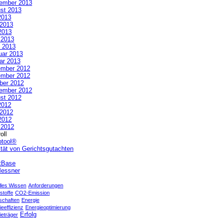
ember 2013
st 2013
2013
 2013
2013
l 2013
 2013
uar 2013
ar 2013
mber 2012
mber 2012
ber 2012
ember 2012
st 2012
2012
 2012
2012
l 2012
oll
otool®
ität von Gerichtsgutachten
tBase
essner
lles Wissen
Anforderungen
stoffe
CO2-Emission
schaften
Energie
eeffizienz
Energieoptimierung
Erfolg
ieträger