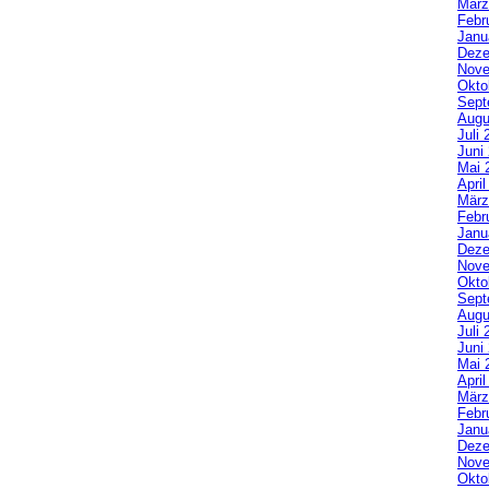
März
Febr
Janu
Deze
Nove
Okto
Sept
Augu
Juli 
Juni
Mai 
Apri
März
Febr
Janu
Deze
Nove
Okto
Sept
Augu
Juli 
Juni
Mai 
Apri
März
Febr
Janu
Deze
Nove
Okto