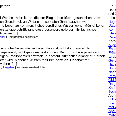
mpetenz’
Ein 
Haus
und Q
d Weisheit habe ich in diesem Blog schon öfters geschrieben, zum
Inhal
Einen Grundstock an Wissen im weitesten Sinn brauchen wir
Begr
rchs Leben zu kommen. Hohes berufliches Wissen ebnet Möglichkeiten
Date
ständige betrifft, sind diese besonders gefordert, ihr fachliches
Kont
rbeiten [...]
Liter
eber
|
Kommentare deaktiviert
Pers
Kate
Allg
berufliche Neueinsteiger haben kann ist wohl die, dass er den
Ener
gegensieht, nicht genügen wird können. Beim Einführungsgespräch
Erfol
gen Arbeitsbereich erstmals in Kontakt. Allmählich erlangt er Klarheit
Erle
artet wird. Manches Wissen fehlt ihm gänzlich. Er bekommt
Geric
erben. [...]
Haus
g
,
Ratgeber
|
Kommentare deaktiviert
Hum
Nach
Pers
QM f
Ratg
Sach
Tech
Arch
Juli 
Juni
Mai 
Apri
März