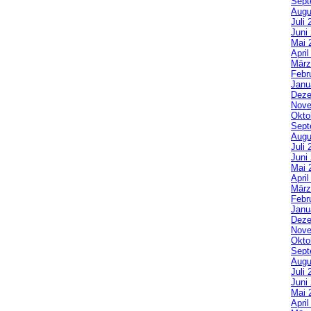
Sept
Augu
Juli 
Juni
Mai 
Apri
März
Febr
Janu
Deze
Nove
Okto
Sept
Augu
Juli 
Juni
Mai 
Apri
März
Febr
Janu
Deze
Nove
Okto
Sept
Augu
Juli 
Juni
Mai 
Apri