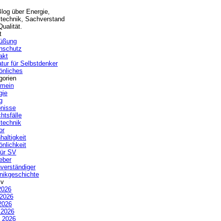
Blog über Energie,
technik, Sachverstand
ualität.
t
üßung
nschutz
akt
atur für Selbstdenker
önliches
gorien
emein
gie
g
bnisse
htsfälle
technik
or
haltigkeit
önlichkeit
ür SV
eber
verständiger
nikgeschichte
iv
2026
 2026
2026
l 2026
 2026