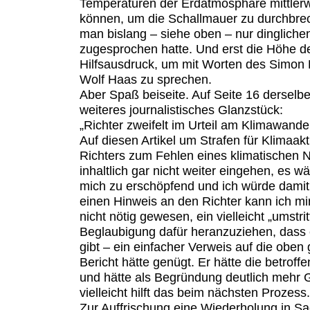
Temperaturen der Erdatmosphäre mittlerw
können, um die Schallmauer zu durchbrec
man bislang – siehe oben – nur dinglich
zugesprochen hatte. Und erst die Höhe d
Hilfsausdruck, um mit Worten des Simon 
Wolf Haas zu sprechen.
Aber Spaß beiseite. Auf Seite 16 derselbe
weiteres journalistisches Glanzstück:
„Richter zweifelt im Urteil am Klimawande
Auf diesen Artikel um Strafen für Klimaak
Richters zum Fehlen eines klimatischen N
inhaltlich gar nicht weiter eingehen, es w
mich zu erschöpfend und ich würde damit
einen Hinweis an den Richter kann ich mir
nicht nötig gewesen, ein vielleicht „umstri
Beglaubigung dafür heranzuziehen, dass 
gibt – ein einfacher Verweis auf die oben
Bericht hätte genügt. Er hätte die betroff
und hätte als Begründung deutlich mehr 
vielleicht hilft das beim nächsten Prozess.
Zur Auffrischung eine Wiederholung in Sa