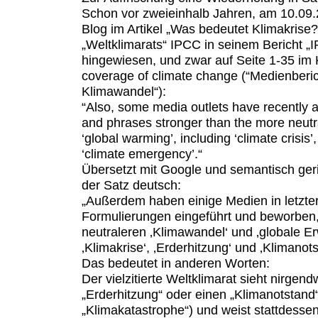
Schon vor zweieinhalb Jahren, am 10.09.
Blog im Artikel „Was bedeutet Klimakrise
„Weltklimarats“ IPCC in seinem Bericht
„
hingewiesen, und zwar auf Seite 1-35 im 
coverage of climate change
(“Medienberi
Klimawandel“):
“Also, some media outlets have recently
and phrases stronger than the more neutr
‘global warming’, including ‘climate crisis’
‘climate emergency’.“
Übersetzt mit Google und semantisch geri
der Satz deutsch:
„Außerdem haben einige Medien in letzter
Formulierungen eingeführt und beworben, d
neutraleren ‚Klimawandel‘ und ‚globale E
‚Klimakrise‘, ‚Erderhitzung‘ und ‚Klimanots
Das bedeutet in anderen Worten:
Der vielzitierte Weltklimarat sieht nirgend
„Erderhitzung“ oder einen „Klimanotstand“
„Klimakatastrophe“) und weist stattdesse