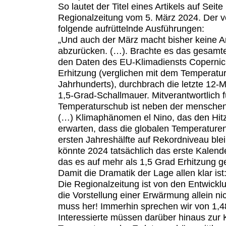
So lautet der Titel eines Artikels auf Sei
Regionalzeitung vom 5. März 2024. Der ve
folgende aufrüttelnde Ausführungen:
„Und auch der März macht bisher keine A
abzurücken. (…). Brachte es das gesamte
den Daten des EU-Klimadiensts Copernicu
Erhitzung
(verglichen mit dem Temperatur
Jahrhunderts),
durchbrach
die letzte 12-
1,5-Grad-
Schallmauer
. Mitverantwortlich 
Temperaturschub
ist neben der mensch
(…) Klimaphänomen el Nino, das den
Hit
erwarten, dass die globalen Temperature
ersten Jahreshälfte auf
Rekordniveau
ble
könnte 2024 tatsächlich das erste Kalende
das es auf mehr als 1,5 Grad
Erhitzung
ge
Damit die Dramatik der Lage allen klar ist
Die Regionalzeitung ist von den Entwicklu
die Vorstellung einer Erwärmung allein ni
muss her! Immerhin sprechen wir von 1,4
Interessierte müssen darüber hinaus zur