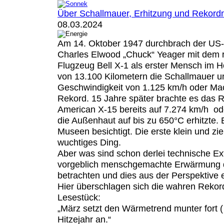
Über Schallmauer, Erhitzung und Rekord
08.03.2024
Am 14. Oktober 1947 durchbrach der US-a
Charles Elwood „Chuck“ Yeager mit dem 
Flugzeug Bell X-1 als erster Mensch im Ho
von 13.100 Kilometern die Schallmauer un
Geschwindigkeit von 1.125 km/h oder Ma
Rekord. 15 Jahre später brachte es das 
American X-15 bereits auf 7.274 km/h od
die Außenhaut auf bis zu 650°C erhitzte.
Museen besichtigt. Die erste klein und zier
wuchtiges Ding.
Aber was sind schon derlei technische Ex
vorgeblich menschgemachte Erwärmung 
betrachten und dies aus der Perspektive 
Hier überschlagen sich die wahren Rekor
Lesestück:
„März setzt den Wärmetrend munter fort (
Hitzejahr an.“