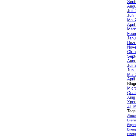
Sept
Augu
Juli 
Juni
Mai 
Apri
März
Febr
Janu
Deze
Nove
Okto
Sept
Augu
Juli 
Juni
Mai 
Apri
Blogr
Micr
Qual
Xing
Xper
ZT M
Tags
Aktue
Brenn
Eigen
Energi
Energ