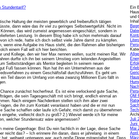
n Stundentarif?
Ein 
Haus
und Q
Inhal
ische Haltung der meisten gewerblich und freiberuflich tätigen
Begr
sste, dann wäre das ihr viel zu geringes Selbstwertgefühl. Nicht im
Date
he Können, das wird zumeist angemessen eingeschätzt, sondern in
Kont
lieferten Leistung. In diesem Blog habe ich schon mehrmals darauf
Liter
von ich rede, hatte ich doch selbst viele Jahre damit zu kämpfen.
Pers
, wenn eine Aufgabe ins Haus steht, die den Rahmen aller bisherigen
Kate
lch einem Fall will ich hier berichten.
Allg
eur und Kollege, den wir hier Max nennen wollen, sucht meinen Rat. Wir
Ener
ahren durfte ich ihn bei seinem Umstieg vom leitenden Angestellten
Erfol
zum Selbstständigen als Mentor begleiten In seinem neuen
Erle
r gut Fuß fassen können. Nun hat ihn ein Unternehmen aus der
Geric
hiedsverfahren zu einem Geschäftsfall durchzuführen. Es geht um
Haus
 ein Teil davon im Umfang von etwa zwanzig Millionen Euro fällt in
Hum
gen.
Nach
Pers
se Chance zunächst hocherfreut. Es ist eine verlockend gute Sache,
QM f
trägen, die sein Tagesgeschäft mit sich bringt, endlich einmal an
Ratg
men. Nach einigem Nachdenken stellen sich ihm aber zwei
Sach
ragen, die ihn zum Kontakt veranlasst haben und die er mir nun
Tech
ese Sache schaffen oder laufe ich Gefahr, mich damit zu übernehmen
Arch
h eingehe, vielleicht doch zu groß? 2.) Wieviel werde ich für meine
Juli 
nen, welcher Stundensatz wäre angemessen?
Juni
Mai 
ch meine Gegenfrage: Bist Du rein fachlich in der Lage, diese Sache
Apri
er reicht das? – Ich erinnere ihn daran, dass er jahrelang in einem
März
 hat, weltweit unterwegs war, auch große Dinge mitgestaltet hat. Dass