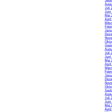
Sept
Augu
Juli 
Juni
Mai 
Apri
März
Febr
Janu
Deze
Nove
Okto
Sept
Augu
Juli 
Juni
Mai 
Apri
März
Febr
Janu
Deze
Nove
Okto
Sept
Augu
Juli 
Juni
Mai 
Apri