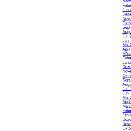
März
Febr
Janu
Deze
Nove
Okto
Sept
Augu
Juli 
Juni
Mai 
Apri
März
Febr
Janu
Deze
Nove
Okto
Sept
Augu
Juli 
Juni
Mai 
Apri
März
Febr
Janu
Deze
Nove
Okto