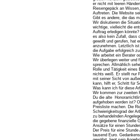
er nicht mit leeren Hände
Riesengepäck an Wissen,
Auftreten. Die Website se
Gibt es andere, die das 
Wir diskutieren die Situat
wichtige, vielleicht die 
Auftrag erledigen könnte?
es also kein Zufall, dass 
gewollt und gerufen, hat e
anzunehmen. Letztlich ist
die Aufgabe erfolgreich zu
Wie arbeitet ein Berater 
Wir überlegen weiter und 
sprechen. Allmählich sehe
Rolle und Tätigkeit eines
nichts weiß. Er stellt nur
mit seiner Sicht von außen
kann, hilft er, Schritt für
Was kann ich für diese Ar
Wir kommen zur zweiten F
Du die alte Honorarrichtli
aufgehoben worden ist? Off
Preisliste machen. Die Rich
Schwierigkeitsgrad der Ar
zu behandelnden Angelegen
die gegebene finanzielle 
Ansätze für einen Stunden
Der Preis für eine Stunde
tausend Euro. Gedankensp
gewährt, liegt sein Angeb