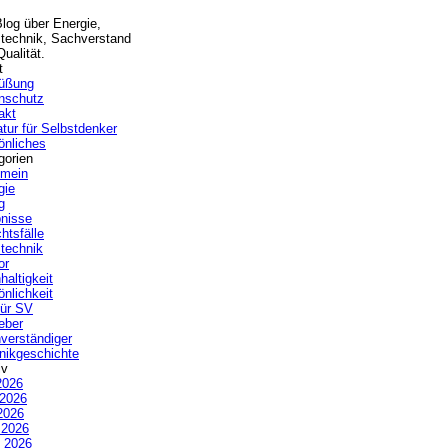
Blog über Energie,
technik, Sachverstand
ualität.
t
üßung
nschutz
akt
atur für Selbstdenker
önliches
gorien
emein
gie
g
bnisse
htsfälle
technik
or
haltigkeit
önlichkeit
ür SV
eber
verständiger
nikgeschichte
iv
2026
 2026
2026
l 2026
 2026