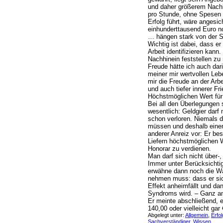
und daher größerem Nachl
pro Stunde, ohne Spesen
Erfolg führt, wäre angesi
einhunderttausend Euro n
… hängen stark von der S
Wichtig ist dabei, dass e
Arbeit identifizieren kann
Nachhinein feststellen zu
Freude hätte ich auch dar
meiner mir wertvollen Leb
mir die Freude an der Arb
und auch tiefer innerer Fr
Höchstmöglichen Wert für
Bei all den Überlegungen 
wesentlich: Geldgier darf 
schon verloren. Niemals 
müssen und deshalb einen
anderer Anreiz vor: Er be
Liefern höchstmöglichen 
Honorar zu verdienen.
Man darf sich nicht über-,
Immer unter Berücksichti
erwähne dann noch die Wa
nehmen muss: dass er sic
Effekt anheimfällt und da
Syndroms wird. – Ganz am
Er meinte abschließend, e
140,00 oder vielleicht ga
Abgelegt unter:
Allgemein
,
Erfol
Sachverständiger
,
Wissen