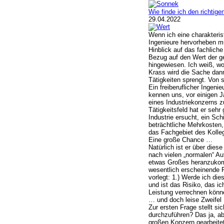
Wie finde ich den richtige
29.04.2022
Wenn ich eine charakterist
Ingenieure hervorheben mü
Hinblick auf das fachlic
Bezug auf den Wert der ge
hingewiesen. Ich weiß, wo
Krass wird die Sache dann
Tätigkeiten sprengt. Von so
Ein freiberuflicher Ingeni
kennen uns, vor einigen J
eines Industriekonzerns 
Tätigkeitsfeld hat er seh
Industrie ersucht, ein Sc
beträchtliche Mehrkosten,
das Fachgebiet des Kolle
Eine große Chance …
Natürlich ist er über die
nach vielen „normalen“ Auf
etwas Großes heranzukom
wesentlich erscheinende F
vorlegt: 1.) Werde ich di
und ist das Risiko, das ic
Leistung verrechnen kön
… und doch leise Zweifel
Zur ersten Frage stellt si
durchzuführen? Das ja, ab
großen Konzern gearbeitet