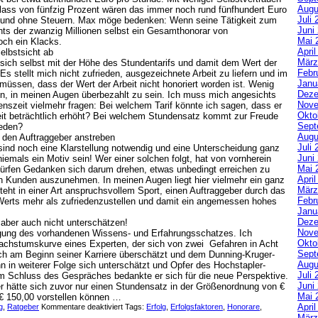
Augu
ass von fünfzig Prozent wären das immer noch rund fünfhundert Euro
Juli 
 und ohne Steuern. Max möge bedenken: Wenn seine Tätigkeit zum
Juni
chts der zwanzig Millionen selbst ein Gesamthonorar von
Mai 
och ein Klacks.
Apri
elbstsicht ab
März
r sich selbst mit der Höhe des Stundentarifs und damit dem Wert der
Febr
. Es stellt mich nicht zufrieden, ausgezeichnete Arbeit zu liefern und im
Janu
 müssen, dass der Wert der Arbeit nicht honoriert worden ist. Wenig
Deze
in, in meinen Augen überbezahlt zu sein. Ich muss mich angesichts
Nove
enszeit vielmehr fragen: Bei welchem Tarif könnte ich sagen, dass er
Okto
eit beträchtlich erhöht? Bei welchem Stundensatz kommt zur Freude
Sept
ieden?
Augu
 den Auftraggeber anstreben
Juli 
sind noch eine Klarstellung notwendig und eine Unterscheidung ganz
Juni
niemals ein Motiv sein! Wer einer solchen folgt, hat von vornherein
Mai 
dürfen Gedanken sich darum drehen, etwas unbedingt erreichen zu
Apri
 Kunden auszunehmen. In meinen Augen liegt hier vielmehr ein ganz
März
steht in einer Art anspruchsvollem Sport, einen Auftraggeber durch das
Febr
Werts mehr als zufriedenzustellen und damit ein angemessen hohes
Janu
Deze
 aber auch nicht unterschätzen!
Nove
gung des vorhandenen Wissens- und Erfahrungsschatzes. Ich
Okto
chstumskurve eines Experten, der sich von zwei Gefahren in Acht
Sept
h am Beginn seiner Karriere überschätzt und dem Dunning-Kruger-
Augu
nn in weiterer Folge sich unterschätzt und Opfer des Hochstapler-
Juli 
 Schluss des Gespräches bedankte er sich für die neue Perspektive.
Juni
r hätte sich zuvor nur einen Stundensatz in der Größenordnung von €
Mai 
r € 150,00 vorstellen können …
Apri
g
,
Ratgeber
Kommentare deaktiviert
Tags:
Erfolg
,
Erfolgsfaktoren
,
Honorare
,
März