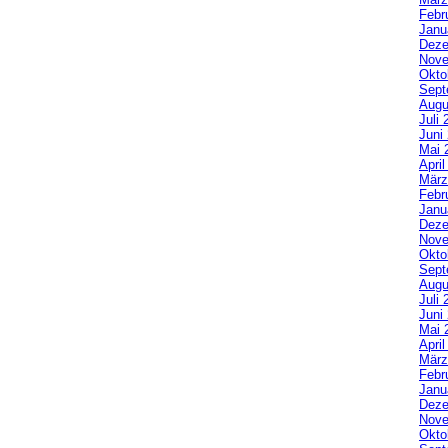
Febr
Janu
Deze
Nove
Okto
Sept
Augu
Juli 
Juni
Mai 
Apri
März
Febr
Janu
Deze
Nove
Okto
Sept
Augu
Juli 
Juni
Mai 
Apri
März
Febr
Janu
Deze
Nove
Okto