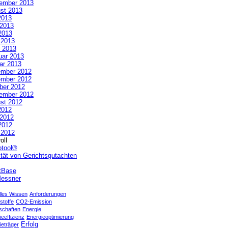
ember 2013
st 2013
2013
 2013
2013
l 2013
 2013
uar 2013
ar 2013
mber 2012
mber 2012
ber 2012
ember 2012
st 2012
2012
 2012
2012
l 2012
oll
otool®
ität von Gerichtsgutachten
tBase
essner
lles Wissen
Anforderungen
stoffe
CO2-Emission
schaften
Energie
eeffizienz
Energieoptimierung
Erfolg
ieträger