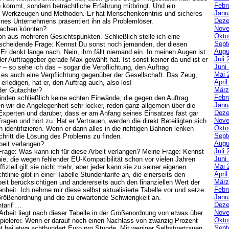
Febr
n kommt, sondern beträchtliche Erfahrung mitbringt. Und ein
Janu
 Werkzeugen und Methoden. Er hat Menschenkenntnis und sicheres
Deze
ines Unternehmens präsentiert ihn als Problemlöser.
Nove
machen könnten?
Okto
ion aus mehreren Gesichtspunkten. Schließlich stelle ich eine
Sept
entscheidende Frage: Kennst Du sonst noch jemanden, der diesen
Augu
 Er denkt lange nach. Nein, ihm fällt niemand ein. In meinen Augen ist
Juli 
der Auftraggeber gerade Max gewählt hat. Ist sonst keiner da und ist er
Juni
r – so sehe ich das – sogar die Verpflichtung, den Auftrag
Mai 
 es auch eine Verpflichtung gegenüber der Gesellschaft. Das Zeug,
Apri
 erledigen, hat er, den Auftrag auch, also los!
März
oder Gutachter?
Febr
finden schließlich keine echten Einwände, die gegen den Auftrag
Janu
n wir die Angelegenheit sehr locker, reden ganz allgemein über die
Deze
 Experten und darüber, dass er am Anfang seines Einsatzes fast gar
Nove
 Fragen und hört zu. Hat er Vertrauen, werden die direkt Beteiligten sich
Okto
 identifizieren. Wenn er dann alles in die richtigen Bahnen lenken
Sept
 Schritt die Lösung des Problems zu finden.
Augu
beit verlangen?
Juli 
rage: Was kann ich für diese Arbeit verlangen? Meine Frage: Kennst
Juni
nie, die wegen fehlender EU-Kompatibilität schon vor vielen Jahren
Mai 
iziell gilt sie nicht mehr, aber jeder kann sie zu seiner eigenen
Apri
tlinie gibt in einer Tabelle Stundentarife an, die einerseits den
März
beit berücksichtigen und andererseits auch den finanziellen Wert der
Febr
heit. Ich nehme mir diese selbst aktualisierte Tabelle vor und setze
Janu
Größenordnung und die zu erwartende Schwierigkeit an.
Deze
tarif …
Nove
 Arbeit liegt nach dieser Tabelle in der Größenordnung von etwas über
Okto
ielerei: Wenn er darauf noch einen Nachlass von zwanzig Prozent
Sept
ot bei etwa achthundert Euro pro Stunde. Mit weniger Selbstvertrauen