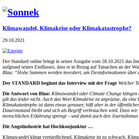
Klimawandel, Klimakrise oder Klimakatastrophe?
29.10.2021
Der Standard online bringt in seiner Ausgabe vom 28.10.2021 das In
aufgrund seines Einflusses, dass er in Bezug auf Tatsachen an der Wahr
Blau: “Hohe Summen werden investiert, um Desinformationen über di
Der STANDARD beginnt das Interview mit der Frage
Welcher Te
Die Antwort von Blau:
Klimawandel oder Climate Change klingen eh
gilt das leider nicht. Auch das Wort Klimakrise ist unpräzise, da ein
Klimakatastrophe ist dann etwas genauer, hilft aber in der öffentlic
Dauerzustand bleibt und sich als Begriff verbrauchen wird. Dass wir
menschlichen Erfahrung sprengt – und damit auch den Journalismus au
Die Angstindustrie hat Hochkonjunktur …
Klimawandel klingt verniedlichend, Klimakrise ist zu schwach, Klim