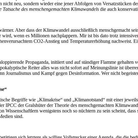
nicht neu, sondern wieder eine jener Abfolgen von Versatzstücken der
che Tatsache des menschengemachten Klimawandels
die auch konservat
wärmer. Aber dass der Klimawandel ausschließlich menschgemacht sein s
r wird, wenn es Millionen nachplappern. Mir ist bis dato trotz intensi
enverursachtem CO2-Anstieg und Temperaturerhöhung nachweist. Eine P
oppierende Propaganda, initiiert und auf ständiger Flamme gehalten vo
okalyptische Reiter alles was nicht sofort auf Meinungslinie ist übe
nn Journalismus und Kampf gegen Desinformation. Wer nicht begeistert
ise“
tische Begriffe wie „Klimakrise“ und „Klimanotstand“ mit einer jeweil
r IPCC der Gralshüter der Theorie des menschgemachten Klimawandels 
n Wissenschaftlern wenigstens noch so nüchtern zu sein scheint, dass s
Medien sind.
ätigen sich letztere als willige Vollstrecker einer Agenda, die die bed