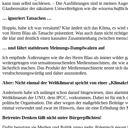
kann man selbst nachlesen. – Die Ausführungen sind in meinen Augen 
Glaubenssätze der säkularen Umweltreligion wie die
wissenschaftli
… ignoriert Tatsachen …
Hoppla, habe ich was versäumt? Klar ändert sich das Klima, es wird 
von Herrn Blau als Tatsache präsentiert. Was auch dann nicht richtige
die klar und deutlich einen kausalen Zusammenhang zwischen mensch
… und fährt stattdessen Meinungs-Dampfwalzen auf
Ich empfinde Äußerungen wie die des Herrn Blau als immer wilder gal
weitergetragen von sensationssuchenden Medienmaschinen, die wie ap
lächerlich machen. Das Produkt der Medienmaschinerie nennt sich da
verabscheuungswürdig und daher auszustoßen.
Aber: Nicht einmal der Weltklimarat spricht von einer „Klimakr
Andernorts habe ich unlängst schon darauf hingewiesen, dass alarmis
Weltklimarats der UNO, dem IPCC, vorkommen. Dabei ist für mich de
politische Organisation. Die aber wegen der maßgeblichen Beiträge vo
einmal verwendet und zwar im Hinweis, dass sie eine Erfindung der 
Betreutes Denken fällt nicht unter Bürgerpflichten!
Dafür benutzen sie Medien und Politik umso mehr. Polemisch gesagt bet