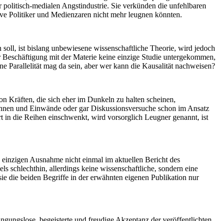
 politisch-medialen Angstindustrie. Sie verkünden die unfehlbaren
ive Politiker und Medienzaren nicht mehr leugnen könnten.
oll, ist bislang unbewiesene wissenschaftliche Theorie, wird jedoch
ver Beschäftigung mit der Materie keine einzige Studie untergekommen,
arallelität mag da sein, aber wer kann die Kausalität nachweisen?
n Kräften, die sich eher im Dunkeln zu halten scheinen,
rrennen und Einwände oder gar Diskussionsversuche schon im Ansatz
 in die Reihen einschwenkt, wird vorsorglich Leugner genannt, ist
s einzigen Ausnahme nicht einmal im aktuellen Bericht des
schlechthin, allerdings keine wissenschaftliche, sondern eine
ie die beiden Begriffe in der erwähnten eigenen Publikation nur
ingungslose, begeisterte und freudige Akzeptanz der veröffentlichten