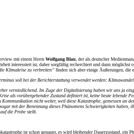
terview mit einem Herrn
Wolfgang Blau
, der als deutscher Medienmana
heit interessiert ist, daher sorgfältig recherchiert und dann möglichst 
e Klimakrise zu verbreiten”
finden sich aber einige Äußerungen, die e
rminus soll bei der Berichterstattung verwendet werden: Klimawandel
er verniedlichend. Im Zuge der Digitalisierung haben wir uns ja ein
e Krise als vorübergehender Zustand definiert ist, keine heute lebende 
hen Kommunikation nicht weiter, weil diese Katastrophe, gemessen an d
 sogar mit der Benennung dieses Phänomens Schwierigkeiten haben, illu
f die Probe stellt.
akatastrophe ist schon genauer, es wird bleibender Dauerzustand, ei