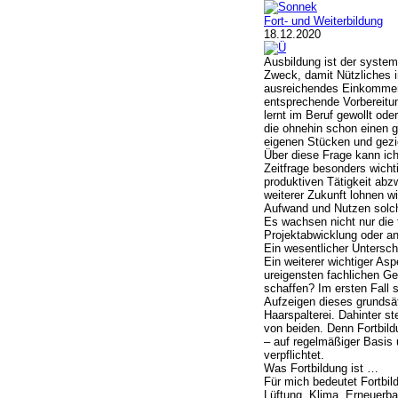
Fort- und Weiterbildung
18.12.2020
Ausbildung ist der syste
Zweck, damit Nützliches i
ausreichendes Einkommen 
entsprechende Vorbereitun
lernt im Beruf gewollt od
die ohnehin schon einen gr
eigenen Stücken und gezie
Über diese Frage kann ich 
Zeitfrage besonders wichti
produktiven Tätigkeit abz
weiterer Zukunft lohnen w
Aufwand und Nutzen solche
Es wachsen nicht nur die 
Projektabwicklung oder an
Ein wesentlicher Untersch
Ein weiterer wichtiger Asp
ureigensten fachlichen Geb
schaffen? Im ersten Fall 
Aufzeigen dieses grundsätz
Haarspalterei. Dahinter s
von beiden. Denn Fortbildu
– auf regelmäßiger Basis 
verpflichtet.
Was Fortbildung ist …
Für mich bedeutet Fortbil
Lüftung, Klima, Erneuerba