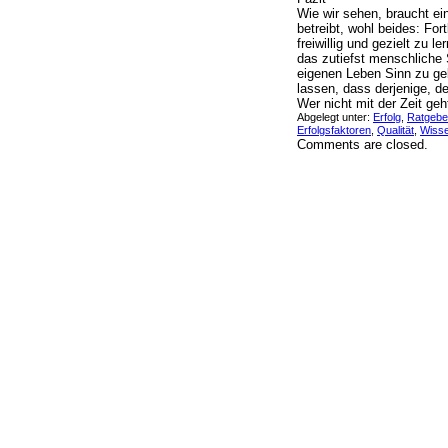
Wie wir sehen, braucht ein
betreibt, wohl beides: For
freiwillig und gezielt zu 
das zutiefst menschliche
eigenen Leben Sinn zu geb
lassen, dass derjenige, d
Wer nicht mit der Zeit geh
Abgelegt unter:
Erfolg
,
Ratgebe
Erfolgsfaktoren
,
Qualität
,
Wiss
Comments are closed.