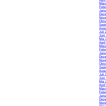
März
Febr
Janu
Deze
Nove
Okto
Sept
Augu
Juli 
Juni
Mai 
Apri
März
Febr
Janu
Deze
Nove
Okto
Sept
Augu
Juli 
Juni
Mai 
Apri
März
Febr
Janu
Deze
Nove