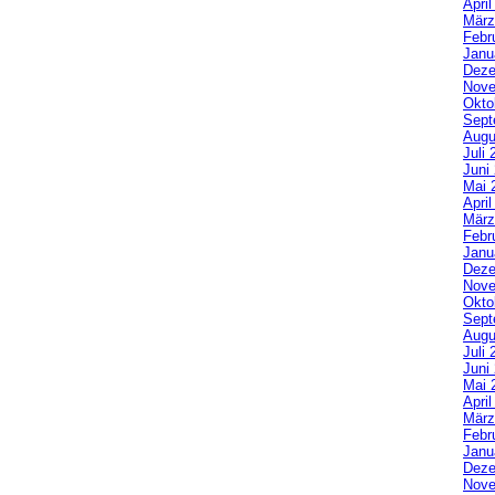
Apri
März
Febr
Janu
Deze
Nove
Okto
Sept
Augu
Juli 
Juni
Mai 
Apri
März
Febr
Janu
Deze
Nove
Okto
Sept
Augu
Juli 
Juni
Mai 
Apri
März
Febr
Janu
Deze
Nove