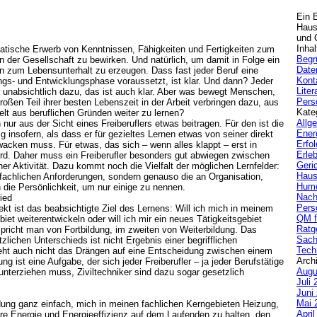
Ein 
Haus
und Q
Inhal
matische Erwerb von Kenntnissen, Fähigkeiten und Fertigkeiten zum
Begr
n der Gesellschaft zu bewirken. Und natürlich, um damit in Folge ein
Date
zum Lebensunterhalt zu erzeugen. Dass fast jeder Beruf eine
Kont
gs- und Entwicklungsphase voraussetzt, ist klar. Und dann? Jeder
Liter
er unabsichtlich dazu, das ist auch klar. Aber was bewegt Menschen,
Pers
oßen Teil ihrer besten Lebenszeit in der Arbeit verbringen dazu, aus
Kate
lt aus beruflichen Gründen weiter zu lernen?
Allg
nur aus der Sicht eines Freiberuflers etwas beitragen. Für den ist die
Ener
g insofern, als dass er für gezieltes Lernen etwas von seiner direkt
Erfol
wacken muss. Für etwas, das sich – wenn alles klappt – erst in
Erle
ird. Daher muss ein Freiberufler besonders gut abwiegen zwischen
Geric
r Aktivität. Dazu kommt noch die Vielfalt der möglichen Lernfelder:
Haus
fachlichen Anforderungen, sondern genauso die an Organisation,
Hum
 die Persönlichkeit, um nur einige zu nennen.
Nach
ied
Pers
ekt ist das beabsichtigte Ziel des Lernens: Will ich mich in meinem
QM f
iet weiterentwickeln oder will ich mir ein neues Tätigkeitsgebiet
Ratg
spricht man von Fortbildung, im zweiten von Weiterbildung. Das
Sach
lichen Unterschieds ist nicht Ergebnis einer begrifflichen
Tech
teht auch nicht das Drängen auf eine Entscheidung zwischen einem
Arch
ng ist eine Aufgabe, der sich jeder Freiberufler – ja jeder Berufstätige
Augu
unterziehen muss, Ziviltechniker sind dazu sogar gesetzlich
Juli 
Juni
Mai 
dung ganz einfach, mich in meinen fachlichen Kerngebieten Heizung,
Apri
re Energie und Energieeffizienz auf dem Laufenden zu halten, den