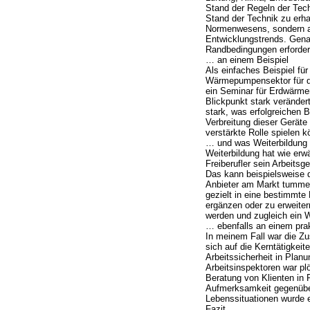
Stand der Regeln der Tec
Stand der Technik zu erha
Normenwesens, sondern a
Entwicklungstrends. Gen
Randbedingungen erforderl
… an einem Beispiel
Als einfaches Beispiel fü
Wärmepumpensektor für d
ein Seminar für Erdwärmen
Blickpunkt stark veränder
stark, was erfolgreichen 
Verbreitung dieser Geräte
verstärkte Rolle spielen 
… und was Weiterbildung
Weiterbildung hat wie erw
Freiberufler sein Arbeit
Das kann beispielsweise da
Anbieter am Markt tummel
gezielt in eine bestimmte
ergänzen oder zu erweiter
werden und zugleich ein 
… ebenfalls an einem prak
In meinem Fall war die Zu
sich auf die Kerntätigkeit
Arbeitssicherheit in Plan
Arbeitsinspektoren war plö
Beratung von Klienten in P
Aufmerksamkeit gegenüber
Lebenssituationen wurde er
Fazit