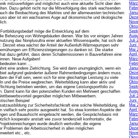
März
hnik
mitzuverfolgen und möglichst auch eine aktuelle Sicht über den
Febr
lten. Dazu gehört nicht nur die Mitverfolgung des stark wachsenden
Janu
uch die Beobachtung des Marktes und der allerneuesten technischen
Deze
auso aber ist ein wachsames Auge auf ökonomische und ökologische
Nove
ich.
Okto
Sept
r Fortbildungsbedarf möge die Entwicklung auf dem
Augu
ie Beheizung von Wohngebäuden dienen. War bis vor einigen Jahren
Juli 
utzung das Nonplusultra einer aktuellen Wissensquelle, hat sich der
Juni
t: Derzeit etwa wächst der Anteil der Außenluft-Wärmepumpen sehr
Mai 
Bemühungen um Effizienzsteigerungen zu danken ist. Die starke
Apri
 hat dazu geführt, dass deren Schallemissionen in Bauverfahren eine
März
können. Neue Aufgaben!
Febr
 bedeuten kann …
Janu
ähnt eine andere Zielrichtung. Sie wird dann unumgänglich, wenn ein
Deze
sgebiet aufgrund geänderter äußerer Rahmenbedingungen ändern muss.
Nove
nn der Fall sein, wenn sich für eine gleichartige Leistung zu viele
Okto
n und die Preise wegbrechen. Weiterbildung kann aber aktiv und
Sept
 Richtung betrieben werden, um das eigene Leistungsportfolio zu
Augu
n. Damit kann für den potenziellen Kunden ein Mehrwert geschaffen
Juli 
Wettbewerbsvorteil gegenüber möglichen Mitbewerbern.
Juni
tischen Beispiel
Mai 
satzausbildung zur Sicherheitsfachkraft eine solche Weiterbildung, die
Apri
en vielfach sehr positiv ausgewirkt hat. So etwa konnten Aspekte der
März
ungen und Bauaufsicht eingebracht werden, die Gesprächsbasis mit
Febr
tzlich kooperativ anstatt wie zuvor tendenziell konfrontativ, die
Janu
rojekteinreichungen wurde deutlich wertvoller, die eigene
Deze
 Problemen der Arbeitssicherheit in allen möglichen
Nove
weitert etc., etc.
Okto