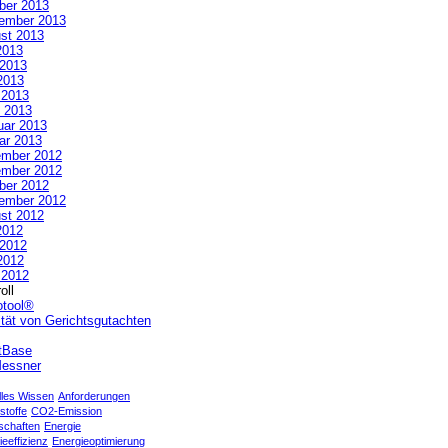
ber 2013
ember 2013
st 2013
2013
 2013
2013
l 2013
 2013
uar 2013
ar 2013
mber 2012
mber 2012
ber 2012
ember 2012
st 2012
2012
 2012
2012
l 2012
oll
otool®
ität von Gerichtsgutachten
tBase
essner
lles Wissen
Anforderungen
stoffe
CO2-Emission
schaften
Energie
eeffizienz
Energieoptimierung