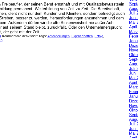
Sept
 Freiberufler, der seinen Beruf ernsthaft und mit Qualitätsbewusstsein
Augu
tbildung permanent, Weiterbildung von Zeit zu Zeit. Die Bereitschaft,
Juli 
lernen, dient nicht nur dem Kunden und Klienten, sondern befriedigt auch
Juni
 Streben, besser zu werden, Herausforderungen anzunehmen und dem
Mai 
en. Außerdem dürfen wir die alte Binsenweisheit nie außer Acht
Apri
er auf seinem Stand bleibt, zurückfällt. Oder den Unternehmerspruch:
März
t, der geht mit der Zeit …
Febr
r
Kommentare deaktiviert
Tags:
Anforderungen
,
Eigenschaften
,
Erfolg
,
en
Janu
Deze
Nove
Okto
Sept
Augu
Juli 
Juni
Mai 
Apri
März
Febr
Janu
Deze
Nove
Okto
Sept
Augu
Juli 
Juni
Mai 
Apri