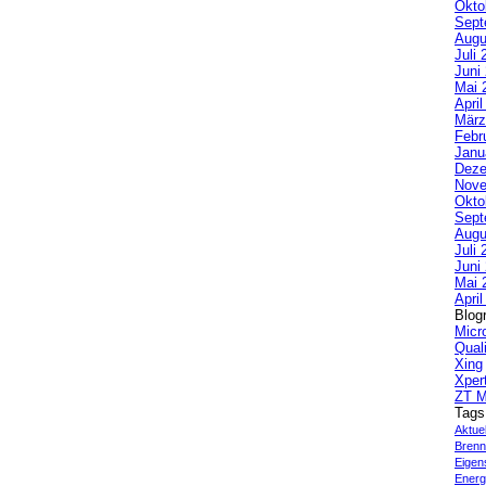
Okto
Sept
Augu
Juli 
Juni
Mai 
Apri
März
Febr
Janu
Deze
Nove
Okto
Sept
Augu
Juli 
Juni
Mai 
Apri
Blogr
Micr
Qual
Xing
Xper
ZT M
Tags
Aktue
Brenn
Eigen
Energi