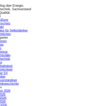
Blog über Energie,
technik, Sachverstand
ualität.
t
üßung
nschutz
akt
atur für Selbstdenker
önliches
gorien
emein
gie
g
bnisse
htsfälle
technik
or
haltigkeit
önlichkeit
ür SV
eber
verständiger
nikgeschichte
iv
st 2026
2026
 2026
2026
l 2026