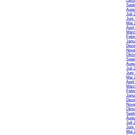
Okto
Sept
Augu
Juli 
Juni
Mai 
Apri
März
Febr
Janu
Deze
Nove
Okto
Sept
Augu
Juli 
Juni
Mai 
Apri
März
Febr
Janu
Deze
Nove
Okto
Sept
Augu
Juli 
Juni
Mai 