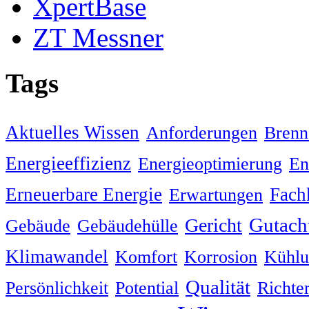
XpertBase
ZT Messner
Tags
Aktuelles Wissen
Anforderungen
Brenn
Energieeffizienz
En
Energieoptimierung
Erneuerbare Energie
Fach
Erwartungen
Gutach
Gericht
Gebäude
Gebäudehülle
Klimawandel
Komfort
Korrosion
Kühlu
Qualität
Persönlichkeit
Potential
Richte