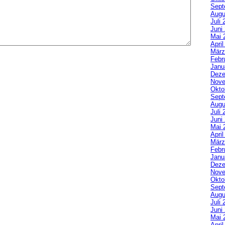
Sept
Augu
Juli 
Juni
Mai 
Apri
März
Febr
Janu
Deze
Nove
Okto
Sept
Augu
Juli 
Juni
Mai 
Apri
März
Febr
Janu
Deze
Nove
Okto
Sept
Augu
Juli 
Juni
Mai 
Apri