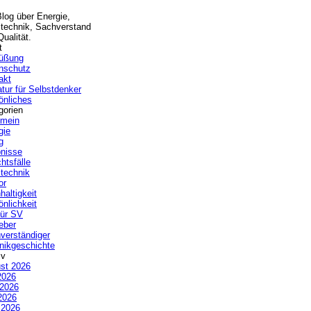
Blog über Energie,
technik, Sachverstand
ualität.
t
üßung
nschutz
akt
atur für Selbstdenker
önliches
gorien
emein
gie
g
bnisse
htsfälle
technik
or
haltigkeit
önlichkeit
ür SV
eber
verständiger
nikgeschichte
iv
st 2026
2026
 2026
2026
l 2026