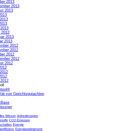
ber 2013
ember 2013
st 2013
2013
 2013
2013
l 2013
 2013
uar 2013
ar 2013
mber 2012
mber 2012
ber 2012
ember 2012
st 2012
2012
 2012
2012
l 2012
oll
otool®
ität von Gerichtsgutachten
tBase
essner
lles Wissen
Anforderungen
stoffe
CO2-Emission
schaften
Energie
eeffizienz
Energieoptimierung