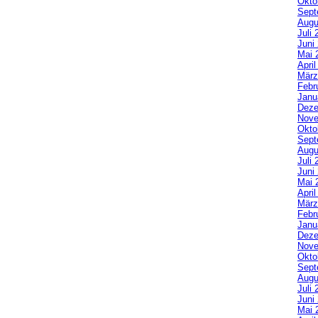
Okto
Sept
Augu
Juli 
Juni
Mai 
Apri
März
Febr
Janu
Deze
Nove
Okto
Sept
Augu
Juli 
Juni
Mai 
Apri
März
Febr
Janu
Deze
Nove
Okto
Sept
Augu
Juli 
Juni
Mai 