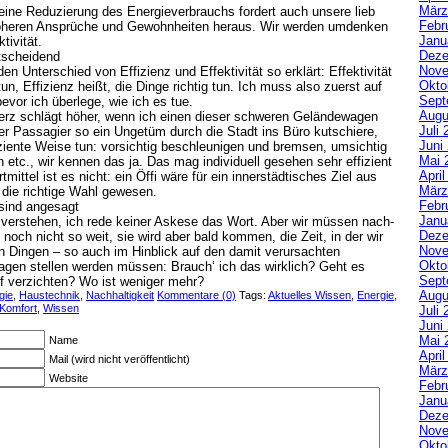
März
 eine Reduzierung des Energieverbrauchs fordert auch unsere lieb
Febr
heren Ansprüche und Gewohnheiten heraus. Wir werden umdenken
Janu
tivität.
Deze
entscheidend
Nove
en Unterschied von Effizienz und Effektivität so erklärt: Effektivität
Okto
tun, Effizienz heißt, die Dinge richtig tun. Ich muss also zuerst auf
Sept
evor ich überlege, wie ich es tue.
Augu
herz schlägt höher, wenn ich einen dieser schweren Geländewagen
Juli 
er Passagier so ein Ungetüm durch die Stadt ins Büro kutschiere,
Juni
iziente Weise tun: vorsichtig beschleunigen und bremsen, umsichtig
Mai 
en etc., wir kennen das ja. Das mag individuell gesehen sehr effizient
Apri
tmittel ist es nicht: ein Öffi wäre für ein innerstädtisches Ziel aus
März
l die richtige Wahl gewesen.
Febr
sind angesagt
Janu
u verstehen, ich rede keiner Askese das Wort. Aber wir müssen nach-
Deze
noch nicht so weit, sie wird aber bald kommen, die Zeit, in der wir
Nove
n Dingen – so auch im Hinblick auf den damit verursachten
Okto
agen stellen werden müssen: Brauch‘ ich das wirklich? Geht es
Sept
f verzichten? Wo ist weniger mehr?
Augu
gie
,
Haustechnik
,
Nachhaltigkeit
Kommentare (0)
Tags:
Aktuelles Wissen
,
Energie
,
Komfort
,
Wissen
Juli 
Juni
Mai 
Name
Apri
Mail (wird nicht veröffentlicht)
März
Website
Febr
Janu
Deze
Nove
Okto