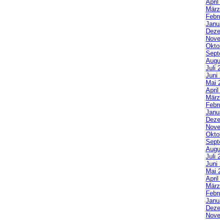
Apri
März
Febr
Janu
Deze
Nove
Okto
Sept
Augu
Juli 
Juni
Mai 
Apri
März
Febr
Janu
Deze
Nove
Okto
Sept
Augu
Juli 
Juni
Mai 
Apri
März
Febr
Janu
Deze
Nove