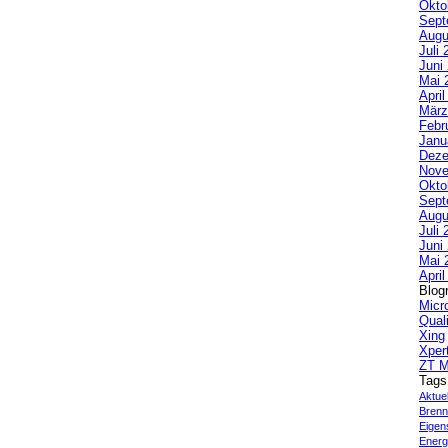
Okto
Sept
Augu
Juli 
Juni
Mai 
Apri
März
Febr
Janu
Deze
Nove
Okto
Sept
Augu
Juli 
Juni
Mai 
Apri
Blogr
Micr
Qual
Xing
Xper
ZT M
Tags
Aktue
Brenn
Eigen
Energi