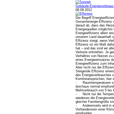
Gebäude-Energieverbrauch:
08.09.2012
Der Begriff Energieeffizi
Gesamtenergie-Effizienz vo
darauf ab, dass das Heiz
Energiequellen möglichst 
Energieeffizienz allein r
unserem Land dauerhaft u
Effizienz steigt, wenn Ver
Effizienz ist ein Maß dafü
hat – und das sind wir a
Verluste entstehen. Je ger
Verhältnis von Nutzen zu 
eines Energieeinsatzes da
Energieeffizienz zum Inhal
Aber nicht nur die Effizie
Steigende Effizienz einers
des Energieverbrauches v
Komfortansprüchen, hier e
- Raumtemperaturen von 
durchaus normal empfunde
Mehrverbrauch von 5 bis 
- Nicht nur die Tempera
wiederum die Energieverb
gleicher Familiengröße si
- Andererseits wird in 
Vorhandensein einer Klim
empfunden.