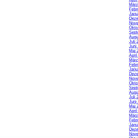
März
Febr
Janu
Deze
Nove
Okto
Sept
Augu
Juli 
Juni
Mai 
Apri
März
Febr
Janu
Deze
Nove
Okto
Sept
Augu
Juli 
Juni
Mai 
Apri
März
Febr
Janu
Deze
Nove