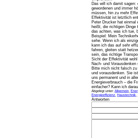
Das will ich damit sagen:
gewordenen und immer hö
müssen, hin zu mehr Effek
Effektivität ist letztlich 
Peter Drucker hat einmal d
heißt, die richtigen Dinge 
das achten, was ich tue, b
Beispiel: Mein Techniker
sehe. Wenn ich als einzig
kann ich das auf sehr eff
fahren, gleiten statt hetz
sein, das richtige Transpor
Sicht der Effektivität woh
Nach- und Vorausdenken 
Bitte mich nicht falsch z
und vorausdenken. Sie ist 
uns permanent und in alle
Energieverbrauch – die Fr
einfacher? Kann ich darau
Abgelegt unter:
Allgemein
,
Ener
Energieeffizienz
,
Haustechnik
,
Antworten