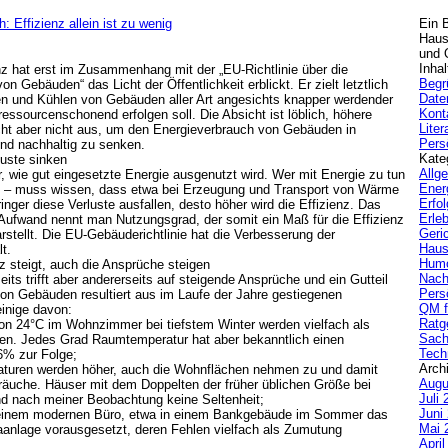
 Effizienz allein ist zu wenig
Ein 
Haus
und Q
Inhal
enz hat erst im Zusammenhang mit der „EU-Richtlinie über die
Begr
n Gebäuden“ das Licht der Öffentlichkeit erblickt. Er zielt letztlich
Date
en und Kühlen von Gebäuden aller Art angesichts knapper werdender
Kont
ressourcenschonend erfolgen soll. Die Absicht ist löblich, höhere
Liter
eicht aber nicht aus, um den Energieverbrauch von Gebäuden in
Pers
nd nachhaltig zu senken.
Kate
luste sinken
Allg
r, wie gut eingesetzte Energie ausgenutzt wird. Wer mit Energie zu tun
Ener
lle – muss wissen, dass etwa bei Erzeugung und Transport von Wärme
Erfol
inger diese Verluste ausfallen, desto höher wird die Effizienz. Das
Erle
Aufwand nennt man Nutzungsgrad, der somit ein Maß für die Effizienz
Geric
rstellt. Die EU-Gebäuderichtlinie hat die Verbesserung der
Haus
t.
Hum
nz steigt, auch die Ansprüche steigen
Nach
eits trifft aber andererseits auf steigende Ansprüche und ein Gutteil
Pers
on Gebäuden resultiert aus im Laufe der Jahre gestiegenen
QM f
inige davon:
Ratg
24°C im Wohnzimmer bei tiefstem Winter werden vielfach als
Sach
n. Jedes Grad Raumtemperatur hat aber bekanntlich einen
Tech
6% zur Folge;
Arch
turen werden höher, auch die Wohnflächen nehmen zu und damit
Augu
räuche. Häuser mit dem Doppelten der früher üblichen Größe bei
Juli 
nd nach meiner Beobachtung keine Seltenheit;
Juni
einem modernen Büro, etwa in einem Bankgebäude im Sommer das
Mai 
aanlage vorausgesetzt, deren Fehlen vielfach als Zumutung
Apri